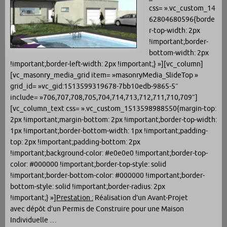
css= ».vc_custom_14
62804680596{borde
r-top-width: 2px
!important;border-
bottom-width: 2px
!important;border-left-width: 2px !important;} »][vc_column]
[vc_masonry_media_grid item= »masonryMedia_SlideTop »
grid_id= »vc_gid:1513599319678-7bb10edb-9865-5″
include= »706,707,708,705,704,714,713,712,711,710,709″]
[vc_column_text css= ».vc_custom_1513598988550{margin-top:
2px !important;margin-bottom: 2px !important;border-top-width:
1px !important;border-bottom-width: 1px !important;padding-
top: 2px !important;padding-bottom: 2px
!important;background-color: #e0e0e0 !important;border-top-
color: #000000 !important;border-top-style: solid
!important;border-bottom-color: #000000 !important;border-
bottom-style: solid !important;border-radius: 2px
!important;} »]
Prestation :
Réalisation d’un Avant-Projet
avec dépôt d’un Permis de Construire pour une Maison
Individuelle …