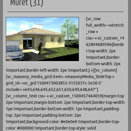
Muret (31)
[vc_row
full_width= »stretch
_row »
css= ».vc_custom_14
62804680596{borde
r-top-width: 2px
!important;border-
bottom-width: 2px
!important;border-left-width: 2px !important;} »][vc_column]
[vc_masonry_media_grid item= »masonryMedia_SlideTop »
grid_id= »vc_gid:1500473003855-3155037c-5e30-5″
include= »643,646,645,652,651,650,649,648,647″]
[vc_column_text css= ».vc_custom_1500457464059{margin-top:
2px !important;margin-bottom: 2px !important;border-top-width:
1px !important;border-bottom-width: 1px !important;padding-
top: 2px !important;padding-bottom: 2px
!important;background-color: #e0e0e0 !important;border-top-
color: #000000 !important;border-top-style: solid