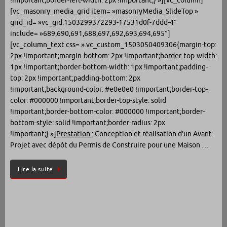
!important;border-left-width: 2px !important;} »][vc_column]
[vc_masonry_media_grid item= »masonryMedia_SlideTop »
grid_id= »vc_gid:1503299372293-17531d0f-7ddd-4″
include= »689,690,691,688,697,692,693,694,695″]
[vc_column_text css= ».vc_custom_1503050409306{margin-top:
2px !important;margin-bottom: 2px !important;border-top-width:
1px !important;border-bottom-width: 1px !important;padding-
top: 2px !important;padding-bottom: 2px
!important;background-color: #e0e0e0 !important;border-top-
color: #000000 !important;border-top-style: solid
!important;border-bottom-color: #000000 !important;border-
bottom-style: solid !important;border-radius: 2px
!important;} »]
Prestation :
Conception et réalisation d’un Avant-
Projet avec dépôt du Permis de Construire pour une Maison …
Lire la suite