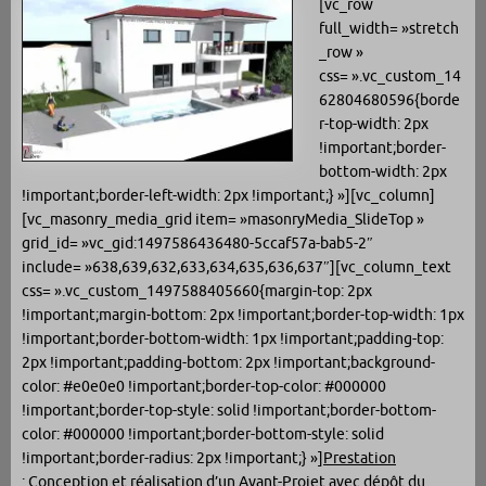
[vc_row
full_width= »stretch
_row »
css= ».vc_custom_14
62804680596{borde
r-top-width: 2px
!important;border-
bottom-width: 2px
!important;border-left-width: 2px !important;} »][vc_column]
[vc_masonry_media_grid item= »masonryMedia_SlideTop »
grid_id= »vc_gid:1497586436480-5ccaf57a-bab5-2″
include= »638,639,632,633,634,635,636,637″][vc_column_text
css= ».vc_custom_1497588405660{margin-top: 2px
!important;margin-bottom: 2px !important;border-top-width: 1px
!important;border-bottom-width: 1px !important;padding-top:
2px !important;padding-bottom: 2px !important;background-
color: #e0e0e0 !important;border-top-color: #000000
!important;border-top-style: solid !important;border-bottom-
color: #000000 !important;border-bottom-style: solid
!important;border-radius: 2px !important;} »]
Prestation
:
Conception et réalisation d’un Avant-Projet avec dépôt du