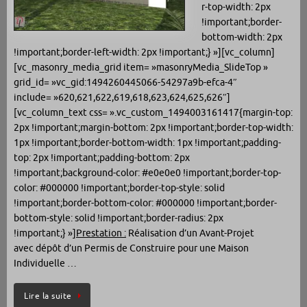
r-top-width: 2px
!important;border-
bottom-width: 2px
!important;border-left-width: 2px !important;} »][vc_column]
[vc_masonry_media_grid item= »masonryMedia_SlideTop »
grid_id= »vc_gid:1494260445066-54297a9b-efca-4″
include= »620,621,622,619,618,623,624,625,626″]
[vc_column_text css= ».vc_custom_1494003161417{margin-top:
2px !important;margin-bottom: 2px !important;border-top-width:
1px !important;border-bottom-width: 1px !important;padding-
top: 2px !important;padding-bottom: 2px
!important;background-color: #e0e0e0 !important;border-top-
color: #000000 !important;border-top-style: solid
!important;border-bottom-color: #000000 !important;border-
bottom-style: solid !important;border-radius: 2px
!important;} »]
Prestation :
Réalisation d’un Avant-Projet
avec dépôt d’un Permis de Construire pour une Maison
Individuelle …
Lire la suite