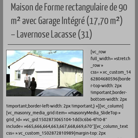
Maison de Forme rectangulaire de 90
m² avec Garage Intégré (17,70 m²)
– Lavernose Lacasse (31)
[vc_row
full_width= »stretch
_row »
css= ».vc_custom_14
62804680596{borde
r-top-width: 2px
!important;border-
bottom-width: 2px
!important;border-left-width: 2px !important;} »][vc_column]
[vc_masonry_media_grid item= »masonryMedia_SlideTop »
grid_id= »vc_gid:1502873065104-1dd3c6b6-4f10-8″
include= »665,666,664,663,667,668,669,670″][vc_column_text
css= ».vc_custom_1502872810989{margin-top: 2px