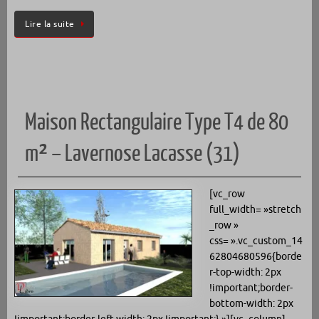
Lire la suite
Maison Rectangulaire Type T4 de 80
m² – Lavernose Lacasse (31)
[vc_row
full_width= »stretch
_row »
css= ».vc_custom_14
62804680596{borde
r-top-width: 2px
!important;border-
bottom-width: 2px