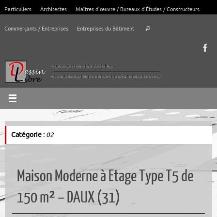
Passer
Particuliers
Architectes
Maîtres d’œuvre / Bureaux d’Études / Constructeurs
au
Recherche
contenu
Commerçants / Entreprises
Entreprises du Bâtiment
Rechercher
pour
:
Catégorie :
02
Maison Moderne à Etage Type T5 de
150 m² – DAUX (31)