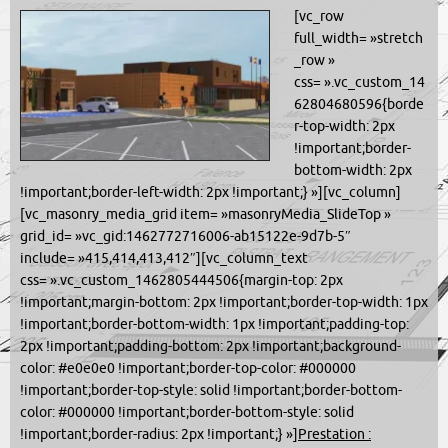
[vc_row
full_width= »stretch
_row »
css= ».vc_custom_14
62804680596{borde
r-top-width: 2px
!important;border-
bottom-width: 2px
!important;border-left-width: 2px !important;} »][vc_column]
[vc_masonry_media_grid item= »masonryMedia_SlideTop »
grid_id= »vc_gid:1462772716006-ab15122e-9d7b-5″
include= »415,414,413,412″][vc_column_text
css= ».vc_custom_1462805444506{margin-top: 2px
!important;margin-bottom: 2px !important;border-top-width: 1px
!important;border-bottom-width: 1px !important;padding-top:
2px !important;padding-bottom: 2px !important;background-
color: #e0e0e0 !important;border-top-color: #000000
!important;border-top-style: solid !important;border-bottom-
color: #000000 !important;border-bottom-style: solid
!important;border-radius: 2px !important;} »]
Prestation :