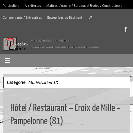
Passer
Particuliers
Architectes
Maîtres d’œuvre / Bureaux d’Études / Constructeurs
au
Recherche
contenu
Commerçants / Entreprises
Entreprises du Bâtiment
Rechercher
pour
:
Catégorie :
Modélisation 3D
Hôtel / Restaurant – Croix de Mille –
Pampelonne (81)