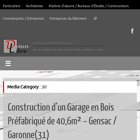
Passer
Particuliers
Architectes
Maîtres d’œuvre / Bureaux d’Études / Constructeurs
au
Recherche
contenu
Commerçants / Entreprises
Entreprises du Bâtiment
Rechercher
pour
:
Media Category :
30
Construction d’un Garage en Bois
Préfabriqué de 40,6m² – Gensac /
Garonne(31)