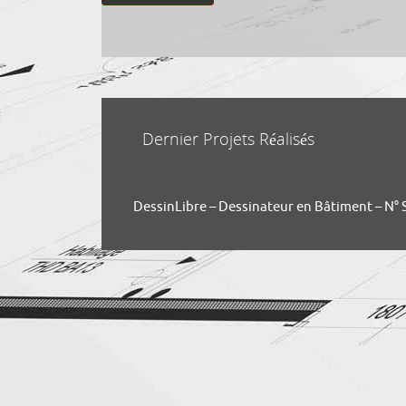
Dernier Projets Réalisés
DessinLibre – Dessinateur en Bâtiment – N° Sir