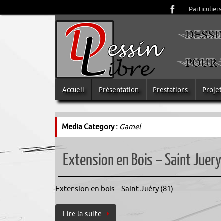
Passer
Particulier
au
contenu
Passer
Accueil
Présentation
Prestations
Projet
au
contenu
Media Category :
Gamel
Extension en Bois – Saint Juer
Extension en bois – Saint Juéry (81)
Lire la suite