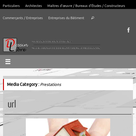
Passer
Particuliers
Architectes
Maîtres d’œuvre / Bureaux d’Études / Constructeurs
au
Recherche
contenu
Commerçants / Entreprises
Entreprises du Bâtiment
Rechercher
pour
:
Media Category :
Prestations
url